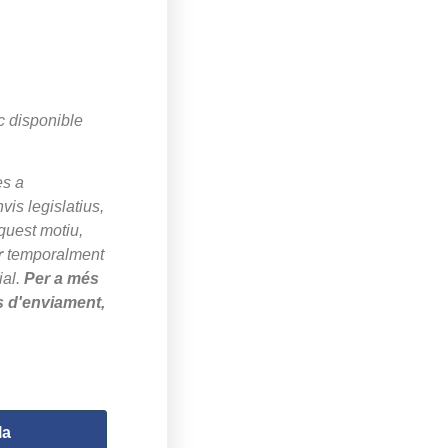
c disponible
es a
is legislatius,
quest motiu,
r
temporalment
ial.
Per a més
s d'enviament,
la