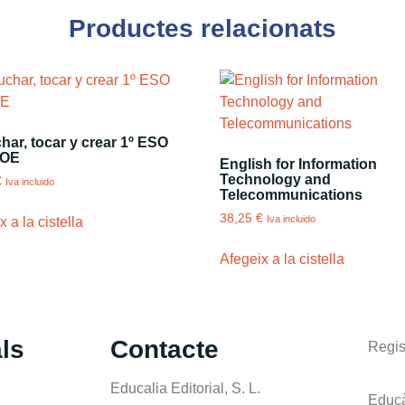
Productes relacionats
ar, tocar y crear 1º ESO
OE
English for Information
Technology and
€
Iva incluido
Telecommunications
38,25
€
Iva incluido
 a la cistella
Afegeix a la cistella
ls
Contacte
Regis
Educalia Editorial, S. L.
Educà