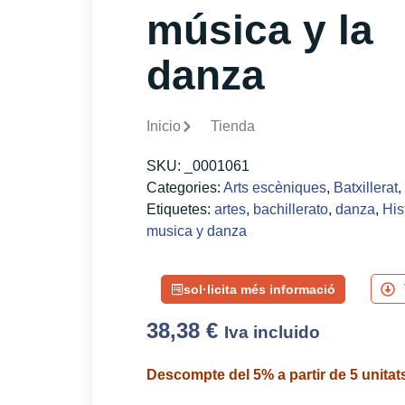
música y la
danza
Inicio
Tienda
SKU:
_0001061
Categories:
Arts escèniques
,
Batxillerat
,
Etiquetes:
artes
,
bachillerato
,
danza
,
His
musica y danza
sol·licita més informació
38,38
€
Iva incluido
Descompte del 5% a partir de 5 unitat