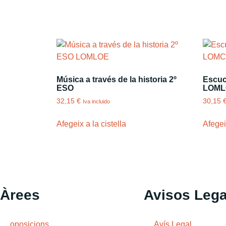
Música a través de la historia 2º
Escuch
ESO
LOML
32,15
€
30,15
Iva incluido
Afegeix a la cistella
Afegeix
Àrees
Avisos Lega
oposicions
Avís Legal