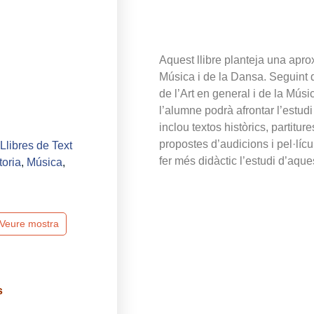
Aquest llibre planteja una aprox
Música i de la Dansa. Seguint 
de l’Art en general i de la Músi
l’alumne podrà afrontar l’estudi
inclou textos històrics, partitur
propostes d’audicions i pel·lícul
Llibres de Text
fer més didàctic l’estudi d’aque
toria
,
Música
,
Veure mostra
s