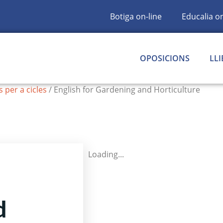
Botiga on-line
Educalia on
OPOSICIONS
LLI
 per a cicles
/ English for Gardening and Horticulture
Loading...
d