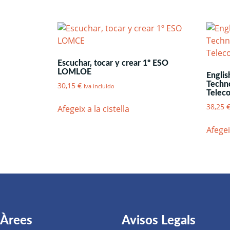
Escuchar, tocar y crear 1º ESO
LOMLOE
Englis
Techn
30,15
€
Iva incluido
Telec
38,25
Afegeix a la cistella
Afegei
Àrees
Avisos Legals