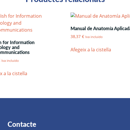
Manual de Anatomía Aplicad
38,37
€
Iva incluido
h for Information
ology and
Afegeix a la cistella
ommunications
€
Iva incluido
x a la cistella
Contacte