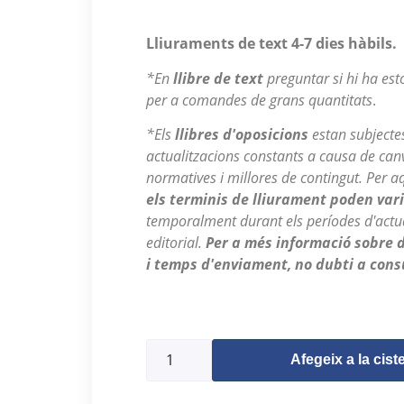
Lliuraments de text 4-7 dies hàbils.
*En
llibre de text
preguntar si hi ha est
per a comandes de grans quantitats
.
*Els
llibres d'oposicions
estan subjecte
actualitzacions constants a causa de canvi
normatives i millores de contingut. Per a
els terminis de lliurament poden var
temporalment durant els períodes d'actua
editorial.
Per a més informació sobre d
i temps d'enviament, no dubti a cons
9793 en estoc
Afegeix a la ciste