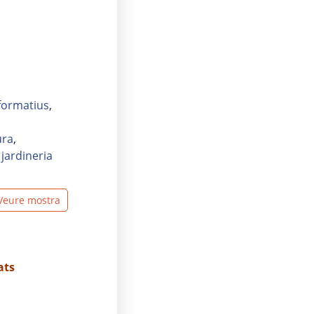
 formatius
,
ura
,
,
jardineria
Veure mostra
ats