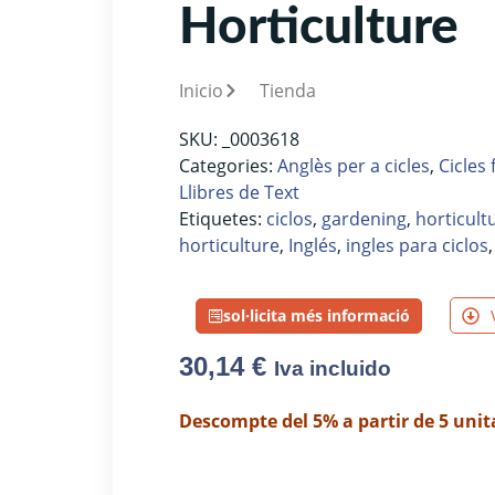
Horticulture
Inicio
Tienda
SKU:
_0003618
Categories:
Anglès per a cicles
,
Cicles
Llibres de Text
Etiquetes:
ciclos
,
gardening
,
horticult
horticulture
,
Inglés
,
ingles para ciclos
sol·licita més informació
30,14
€
Iva incluido
Descompte del 5% a partir de 5 unit