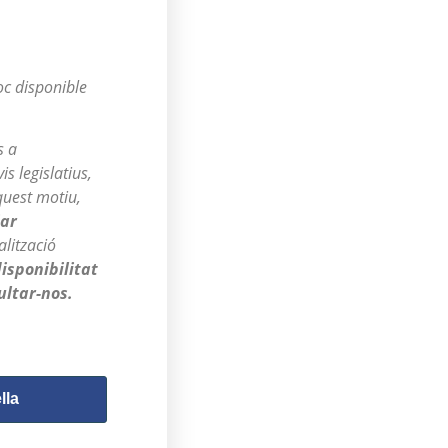
oc disponible
s a
s legislatius,
quest motiu,
iar
lització
isponibilitat
ultar-nos.
lla