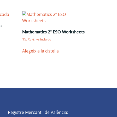
a
Mathematics 2º ESO Worksheets
19,75
€
Iva incluido
Afegeix a la cistella
Registre Mercantil de València: