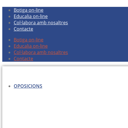
Vés
Botiga on-line
al
Educalia on-line
contingut
Col·labora amb nosaltres
Contacte
Botiga on-line
Educalia on-line
Col·labora amb nosaltres
Contacte
OPOSICIONS