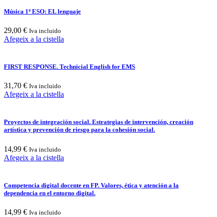
Música 1º ESO: EL lenguaje
29,00
€
Iva incluido
Afegeix a la cistella
FIRST RESPONSE. Technicial English for EMS
31,70
€
Iva incluido
Afegeix a la cistella
Proyectos de integración social. Estrategias de intervención, creación
artística y prevención de riesgo para la cohesión social.
14,99
€
Iva incluido
Afegeix a la cistella
Competencia digital docente en FP. Valores, ética y atención a la
dependencia en el entorno digital.
14,99
€
Iva incluido