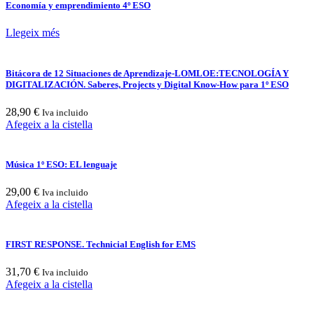
Economía y emprendimiento 4º ESO
Llegeix més
Bitácora de 12 Situaciones de Aprendizaje-LOMLOE:TECNOLOGÍA Y
DIGITALIZACIÓN. Saberes, Projects y Digital Know-How para 1º ESO
28,90
€
Iva incluido
Afegeix a la cistella
Música 1º ESO: EL lenguaje
29,00
€
Iva incluido
Afegeix a la cistella
FIRST RESPONSE. Technicial English for EMS
31,70
€
Iva incluido
Afegeix a la cistella