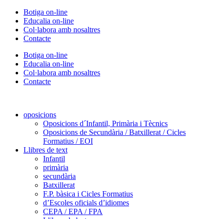
Vés
Botiga on-line
al
Educalia on-line
contingut
Col·labora amb nosaltres
Contacte
Botiga on-line
Educalia on-line
Col·labora amb nosaltres
Contacte
oposicions
Oposicions d´Infantil, Primària i Tècnics
Oposicions de Secundària / Batxillerat / Cicles
Formatius / EOI
Llibres de text
Infantil
primària
secundària
Batxillerat
F.P. bàsica i Cicles Formatius
d’Escoles oficials d’idiomes
CEPA / EPA / FPA