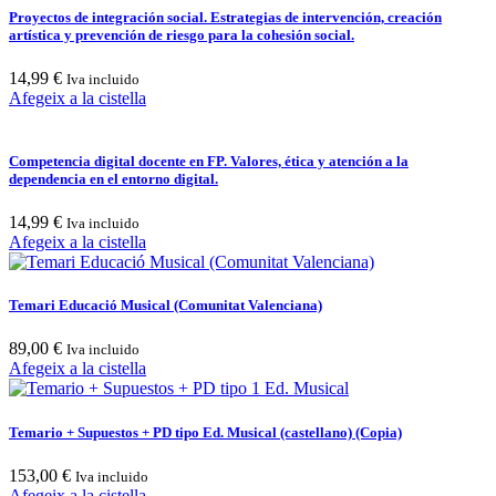
Proyectos de integración social. Estrategias de intervención, creación
artística y prevención de riesgo para la cohesión social.
14,99
€
Iva incluido
Afegeix a la cistella
Competencia digital docente en FP. Valores, ética y atención a la
dependencia en el entorno digital.
14,99
€
Iva incluido
Afegeix a la cistella
Temari Educació Musical (Comunitat Valenciana)
89,00
€
Iva incluido
Afegeix a la cistella
Temario + Supuestos + PD tipo Ed. Musical (castellano) (Copia)
153,00
€
Iva incluido
Afegeix a la cistella