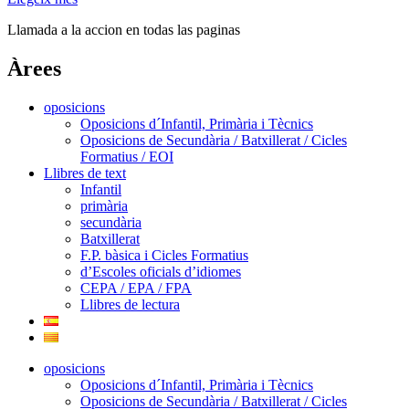
Llamada a la accion en todas las paginas
Àrees
oposicions
Oposicions d´Infantil, Primària i Tècnics
Oposicions de Secundària / Batxillerat / Cicles
Formatius / EOI
Llibres de text
Infantil
primària
secundària
Batxillerat
F.P. bàsica i Cicles Formatius
d’Escoles oficials d’idiomes
CEPA / EPA / FPA
Llibres de lectura
oposicions
Oposicions d´Infantil, Primària i Tècnics
Oposicions de Secundària / Batxillerat / Cicles