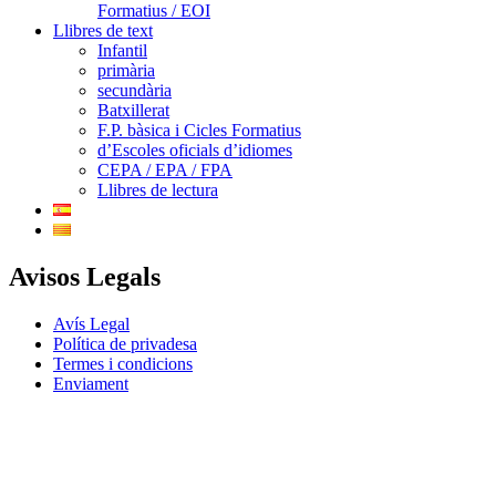
Formatius / EOI
Llibres de text
Infantil
primària
secundària
Batxillerat
F.P. bàsica i Cicles Formatius
d’Escoles oficials d’idiomes
CEPA / EPA / FPA
Llibres de lectura
Avisos Legals
Avís Legal
Política de privadesa
Termes i condicions
Enviament